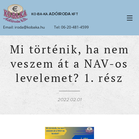
ADÓIRODA
KO-BA-KA
KFT
Email: iroda@kobaka.hu Tel: 06-20-481-4599
Mi történik, ha nem
veszem át a NAV-os
levelemet? 1. rész
2022.02.01