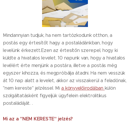
Mindannyian tudjuk, ha nem tartózkodunk otthon, a
postás egy értesítőt hagy a postaládánkban, hogy
levelünk érkezett.Ezen az értesítőn szerepel, hogy ki
küldte a hivatalos levelet. 10 napunk van, hogy a hivatalos
levélért érte menjünk a postára, illetve a postás még
egyszer kihozza, és megpróbálja átadni. Ha nem vesszük
át 10 nap alatt a levelet, akkor az visszakerül a feladónak,
"nem kereste" jelzéssel. Mi
a könyvelőirodában
külön
szolgáltatásként figyeljük ügyfelein elektrolitikus
postaládáját. .
Mi az a "NEM KERESTE" jelzés?