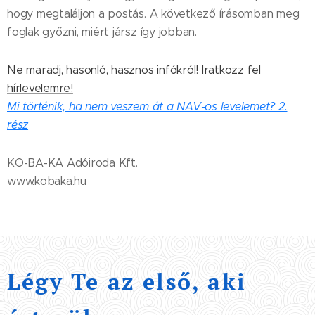
hogy megtaláljon a postás. A következő írásomban meg
foglak győzni, miért jársz így jobban.
Ne maradj, hasonló, hasznos infókról! Iratkozz fel
hírlevelemre!
Mi történik, ha nem veszem át a NAV-os levelemet? 2.
rész
KO-BA-KA Adóiroda Kft.
www.kobaka.hu
Légy Te az első, aki