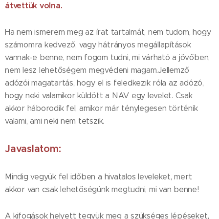
átvettük volna.
Ha nem ismerem meg az írat tartalmát, nem tudom, hogy
számomra kedvező, vagy hátrányos megállapítások
vannak-e benne, nem fogom tudni, mi várható a jövőben,
nem lesz lehetőségem megvédeni magam.Jellemző
adózói magatartás, hogy el is feledkezik róla az adózó,
hogy neki valamikor küldött a NAV egy levelet. Csak
akkor háborodik fel, amikor már ténylegesen történik
valami, ami neki nem tetszik.
Javaslatom:
Mindig vegyük fel időben a hivatalos leveleket, mert
akkor van csak lehetőségünk megtudni, mi van benne!
A kifogások helyett tegyük meg a szükséges lépéseket,