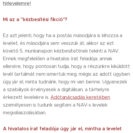
hírlevelemre!
Mi az a "kézbesítési fikció"?
Ez azt jelenti, hogy ha a postás másodjára is kihozza a
levelet, és másodjára sem vesszük át, akkor az ezt
követő 5. munkanapon kézbesítettnek tekinti a NAV.
Ennek megfelelően a hivatalos írat feladója, annak
ellenére, hogy pontosan tudja, hogy a részünkre kiküldött
levél tartalmát nem ismertük meg, mégis az adott ügyben
úgy jár el, minta tudnánk, hogy mi van benne. Ugyanezek
a szabályok érvényesek a digitálisan, a tárhelyre
érkezett levelekre is.
Adótanácsadás keretében
személyesen is tudunk segíteni a NAV-s levelek
megválaszolásában.
A hivatalos írat feladója úgy jár el, mintha a levelet