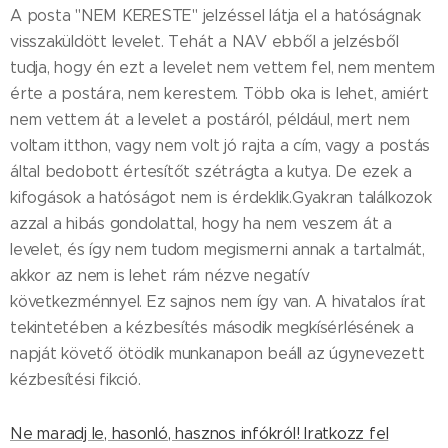
A posta "NEM KERESTE" jelzéssel látja el a hatóságnak
visszaküldött levelet. Tehát a NAV ebből a jelzésből
tudja, hogy én ezt a levelet nem vettem fel, nem mentem
érte a postára, nem kerestem. Több oka is lehet, amiért
nem vettem át a levelet a postáról, például, mert nem
voltam itthon, vagy nem volt jó rajta a cím, vagy a postás
által bedobott értesítőt szétrágta a kutya. De ezek a
kifogások a hatóságot nem is érdeklik.Gyakran találkozok
azzal a hibás gondolattal, hogy ha nem veszem át a
levelet, és így nem tudom megismerni annak a tartalmát,
akkor az nem is lehet rám nézve negatív
következménnyel. Ez sajnos nem így van. A hivatalos írat
tekintetében a kézbesítés második megkísérlésének a
napját követő ötödik munkanapon beáll az úgynevezett
kézbesítési fikció.
Ne maradj le, hasonló, hasznos infókról! Iratkozz fel