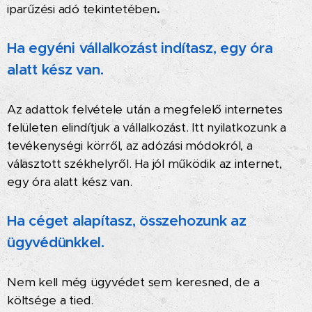
iparűzési adó tekintetében
.
H
a egyéni vállalkozást indítasz
, egy óra
alatt kész van.
Az adattok felvétele után a megfelelő internetes
felületen elindítjuk a vállalkozást.
Itt
nyilatkozunk a
tevékenységi körről, az adózási módokról, a
választott székhelyről
. Ha jól működik az internet,
egy óra alatt kész van.
Ha céget alapítasz, összehozunk az
ügyvédünkkel.
Nem kell még ügyvédet sem keresned, de a
költsége a tied.