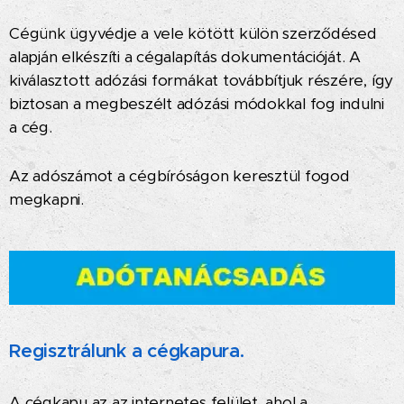
Cégünk ügyvédje a vele kötött külön szerződésed
alapján elkészíti a cégalapítás dokumentációját. A
kiválasztott adózási formákat továbbítjuk részére, így
biztosan a megbeszélt adózási módokkal fog indulni
a cég.
Az adószámot a cégbíróságon keresztül fogod
megkapni.
Regisztrálunk a cégkapura.
A cégkapu az az internetes felület, ahol a