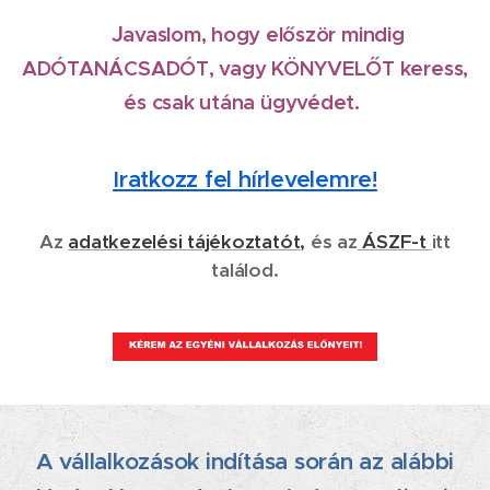
J
avaslom, hogy először mindig
ADÓTANÁCSADÓT, vagy KÖNYVELŐT keress,
és csak utána ügyvédet.
Iratkozz fel hírlevelemre!
Az
adatkezelési tájékoztatót,
és az
ÁSZF-t
itt
találod.
A vállalkozások indítása során az alábbi