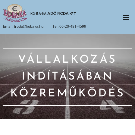
ADÓIRODA
KO-BA-KA
KFT
Email: iroda@kobaka.hu Tel: 06-20-481-4599
VÁLLALKOZÁS
INDÍTÁSÁBAN
KÖZREMŰKÖDÉS