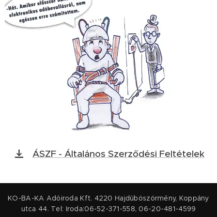
ÁSZF - Általános Szerződési Feltételek
KO-BA-KA Adóiroda Kft. 4220 Hajdúböszörmény, Koppány
utca 44. Tel: Iroda:06-52-371-558, 06-20-481-4599