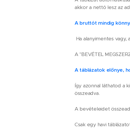
akkor a nettó lesz az a
A bruttót mindig könny
Ha alanyimentes vagy, 
A "BEVÉTEL MEGSZERZÉS
A táblázatok előnye, h
Így azonnal láthatod a k
összeadva.
A bevételeidet összeadv
Csak egy havi táblázato