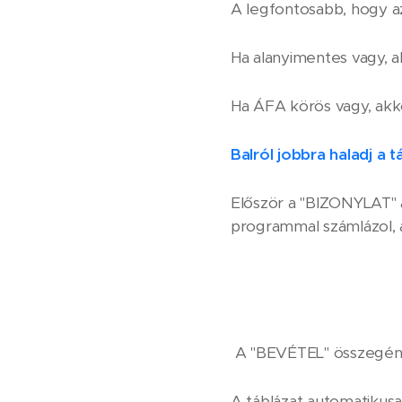
A legfontosabb, hogy az
Ha alanyimentes vagy, ak
Ha ÁFA körös vagy, akko
Balról jobbra haladj a t
Először a
"BIZONYLAT" a
programmal számlázol, 
A "BEVÉTEL"
összegéné
A táblázat automatikusa