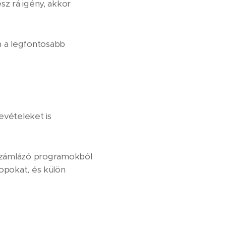
sz rá igény, akkor
n a legfontosabb
evételeket is
 számlázó programokból
lopokat, és külön