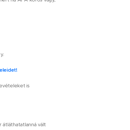
.
y.
eleidet!
evételeket is
átláthatatlanná vált