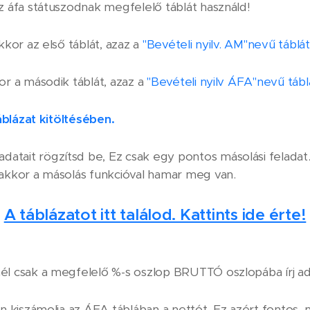
 áfa státuszodnak megfelelő táblát használd!
kor az első táblát, azaz a
"Bevételi nyilv. AM"nevű táblát
r a második táblát, azaz a
"Bevételi nyilv ÁFA"nevű táblá
áblázat kitöltésében.
datait rögzítsd be, Ez csak egy pontos másolási feladat
akkor a másolás funkcióval hamar meg van.
A táblázatot itt találod. Kattints ide érte!
l csak a megfelelő %-s oszlop BRUTTÓ oszlopába írj ad
n kiszámolja az ÁFA táblában a nettót. Ez azért fontos,