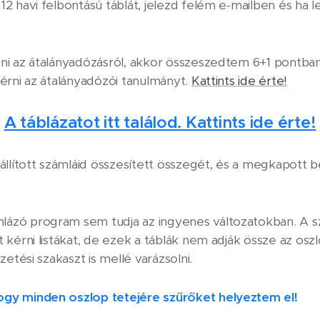
12 havi felbontású táblát, jelezd felém e-mailben és ha le
nni az átalányadózásról, akkor összeszedtem 6+1 pontba
kérni az átalányadózói tanulmányt.
Kattints ide érte!
A táblázatot itt találod. Kattints ide érte!
iállított számláid összesített összegét, és a megkapott b
lázó program sem tudja az ingyenes változatokban. A
t kérni listákat, de ezek a táblák nem adják össze az osz
izetési szakaszt is mellé varázsolni.
ogy minden oszlop tetejére szűrőket helyeztem el!