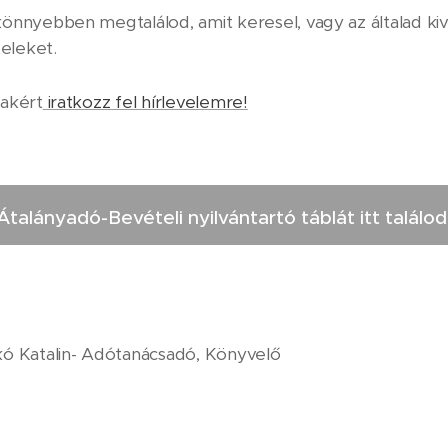
önnyebben megtalálod, amit keresel, vagy az általad k
teleket.
makért
iratkozz fel hírlevelemre!
Átalányadó-Bevételi nyilvántartó táblát itt találod
kó Katalin- Adótanácsadó, Könyvelő