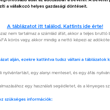
ti a vállalkozó helyes gazdasági döntéseit.
A táblázatot itt találod. Kattints ide érte!
azaz nem tartalmaz a számlád áfát, akkor a teljes bruttó
ÁFA körös vagy, akkor mindig a nettó képezi az adókötel
lázat alján, ezekre kattintva tudsz váltani a táblázatok 
 nyilvántartást, egy alanyi menteset, és egy áfás nyilvánt
kalmazásához egy használati segédletet, és a lényeges s
oz szükséges információk: