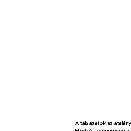
A táblázatok az átalá
Mindkét adónemben a l