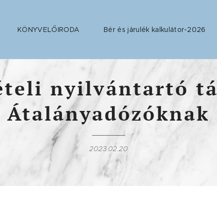
KÖNYVELŐIRODA
Bér és járulék kalkulátor-2026
teli nyilvántartó t
Átalányadózóknak
2023.02.20