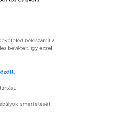
 bevételed beleszámít a
es bevételt, így ezzel
között.
artást.
zabályok ismertetését.