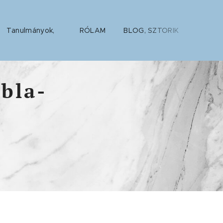
Tanulmányok,
RÓLAM
BLOG, SZTORIK
Árain
ábla-