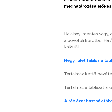
meghatározása előkészí
Ha alanyi mentes vagy, 
a bevételi keretbe. Ha 
kalkulálj.
Négy fület találsz a táb
Tartalmaz kettő bevételi
Tartalmaz a táblázat al
A táblázat használatáh