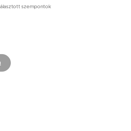
iválasztott szempontok
!