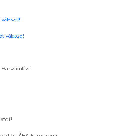
 válaszd!
t válaszd!
. Ha számlázó
atot!
 mert ha ÁFA körös vagy,