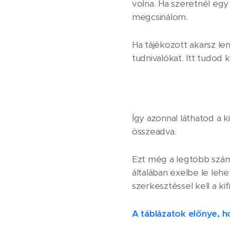
volna. Ha szeretnél egy 
megcsinálom.
Ha tájékozott akarsz le
tudnivalókat. Itt tudod 
Így azonnal láthatod a k
összeadva.
Ezt még a legtöbb szám
általában exelbe le lehe
szerkesztéssel kell a kif
A táblázatok előnye, h