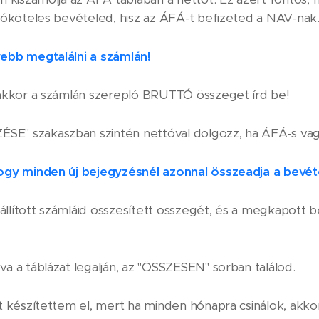
dóköteles bevételed, hisz az ÁFÁ-t befizeted a NAV-nak
ebb megtalálni a számlán!
akkor a számlán szerepló BRUTTÓ összeget írd be!
E" szakaszban szintén nettóval dolgozz, ha ÁFÁ-s vag
ogy minden új bejegyzésnél azonnal összeadja a bevét
iállított számláid összesített összegét, és a megkapott b
a a táblázat legalján, az "ÖSSZESEN" sorban találod.
t készítettem el, mert ha minden hónapra csinálok, akkor 