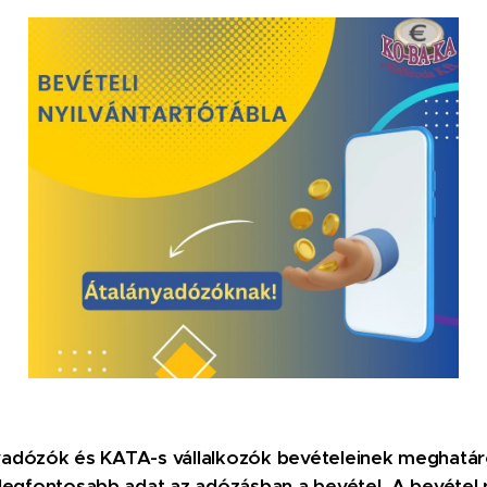
nyadózók és KATA-s vállalkozók bevételeinek meghatár
egfontosabb adat az adózásban a bevétel. A bevétel 