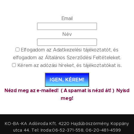
Email
Név
Elfogadom az Adatkezelési tájékoztatót, és
elfogadom az Általános Szerződési Feltételeket.
Kérem az adózási híreket, és tájékoztatókat is..
IGEN, KÉREM!
Nézd meg az e-mailed! ( A spamat is nézd át! ) Nyisd
meg!
KO-BA-KA Adóiroda Kft. 4220 Hajdúböszörmény, Koppány
utca 44. Tel: Iroda:06-52-371-558, 06-20-481-4599