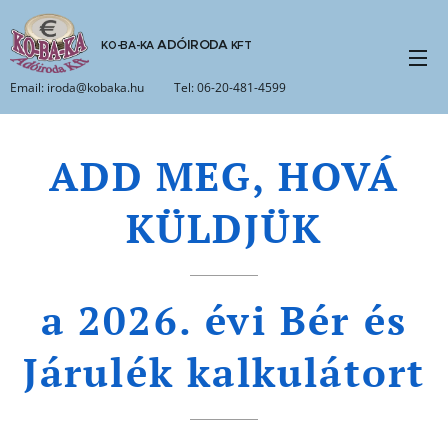
ADÓIRODA
KO-BA-KA
KFT
Email: iroda@kobaka.hu Tel: 06-20-481-4599
ADD MEG, HOVÁ
KÜLDJÜK
a 2026. évi Bér és
Járulék kalkulátort